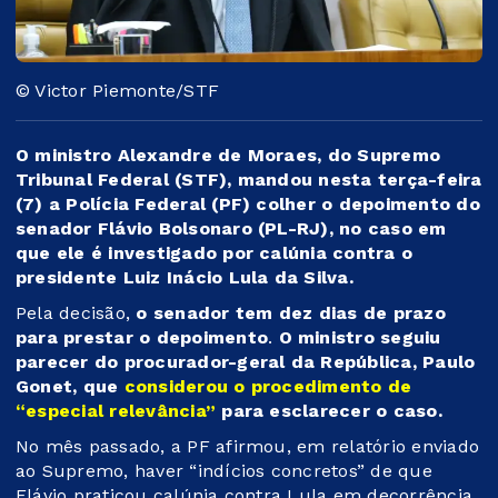
© Victor Piemonte/STF
O ministro Alexandre de Moraes, do Supremo
Tribunal Federal (STF), mandou nesta terça-feira
(7) a Polícia Federal (PF) colher o depoimento do
senador Flávio Bolsonaro (PL-RJ), no caso em
que ele é investigado por calúnia contra o
presidente Luiz Inácio Lula da Silva.
Pela decisão,
o senador tem dez dias de prazo
para prestar o depoimento
.
O ministro seguiu
parecer do procurador-geral da República, Paulo
Gonet, que
considerou o procedimento de
“especial relevância”
para esclarecer o caso.
No mês passado, a PF afirmou, em relatório enviado
ao Supremo, haver “indícios concretos” de que
Flávio praticou calúnia contra Lula em decorrência