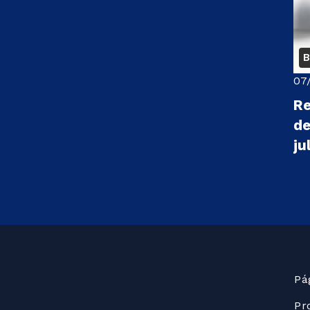
B
07
Re
de
ju
Pág
Pr