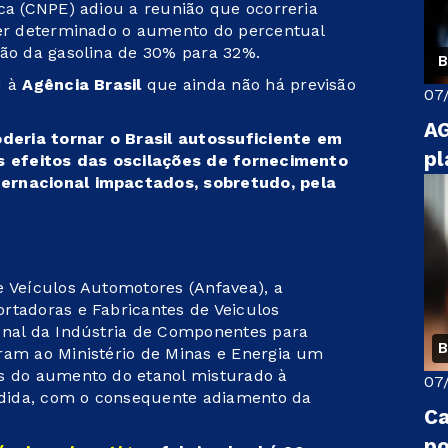
ica (CNPE) adiou a reunião que ocorreria
ser determinado o aumento do percentual
ção da gasolina de 30% para 32%.
B
u à
Agência Brasil
que ainda não há previsão
07
AG
eria tornar o Brasil autossuficiente em
pl
os efeitos das oscilações de fornecimento
ternacional impactados, sobretudo, pela
e Veículos Automotores (Anfavea), a
rtadoras e Fabricantes de Veiculos
onal da Indústria de Componentes para
B
ram ao Ministério de Minas e Energia um
os do aumento do etanol misturado à
07
dida, com o consequente adiamento da
Ca
po