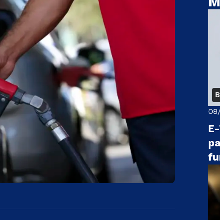
M
B
08
E-
pa
fu