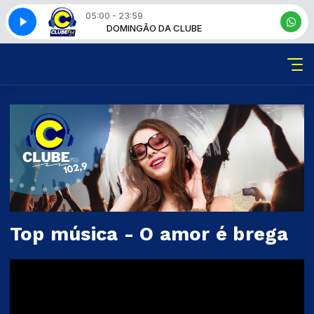
05:00 - 23:59
LUBE
DOMINGÃO DA CLUBE
Top música - O amor é brega